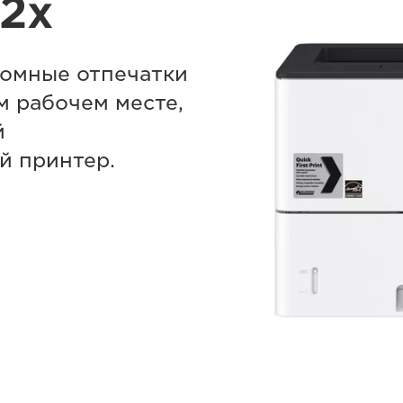
2x
ромные отпечатки
м рабочем месте,
й
й принтер.