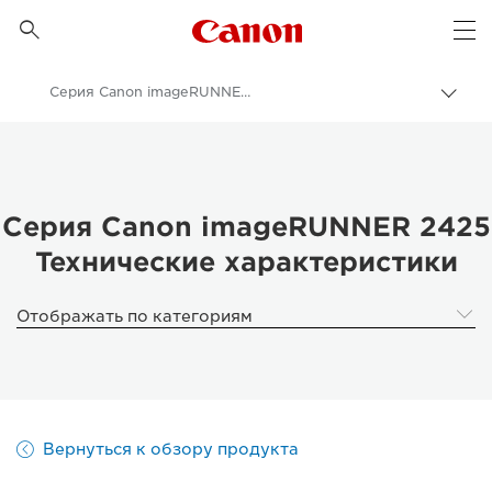
Canon Logo, back to 

Op
Серия Canon imageRUNNER 2425 - Технические характеристики
Пере
цепо
Canon
Бизнес
Продукты и решения для бизнеса
Серия Canon imageRUNNER 2425
Технические характеристики
Принтеры и факсимильные аппараты для бизнеса
Многофункциональные принтеры - Принтеры «Все в одном»
Отображать по категориям
Многофункциональные черно-белые принтеры
Серия Canon imageRUNNER 2425
Вернуться к обзору продукта