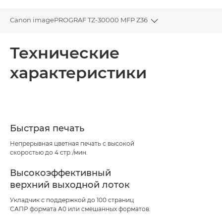
Canon imagePROGRAF TZ-30000 MFP Z36
Toggle breadcrumb
Общая информация
Технические
характеристики
Технические характеристики
Поддержка
Быстрая печать
Непрерывная цветная печать с высокой
скоростью до 4 стр./мин.
Высокоэффективный
верхний выходной лоток
Укладчик с поддержкой до 100 страниц
САПР формата A0 или смешанных форматов.