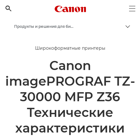
Canon Logo, back to h

Op
Продукты и решения для бизнеса
Пере
Canon
Широкоформатные принтеры
Бизнес
Canon
imagePROGRAF TZ-
30000 MFP Z36
Технические
характеристики