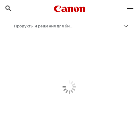
Canon Logo, back to h

Op
Продукты и решения для бизнеса
Пере
Canon
Бизнес