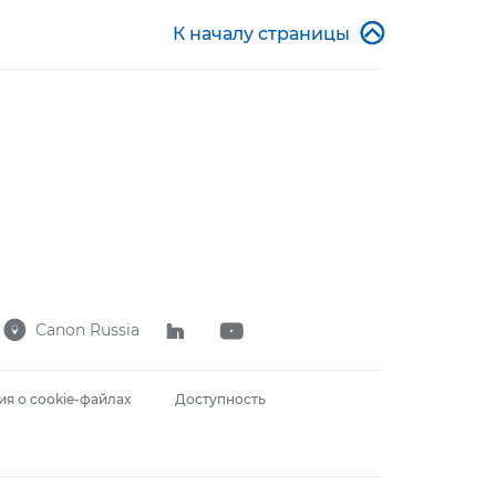

К началу страницы
Canon Russia



я о cookie-файлах
Доступность