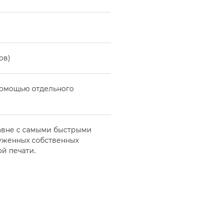
ов)
 помощью отдельного
авне с самыми быстрыми
руженных собственных
й печати.