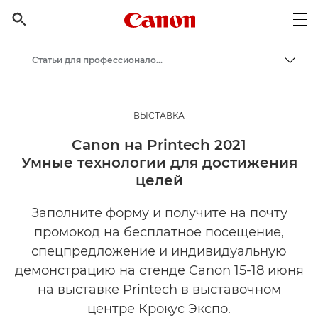
Canon Logo, back to h

Op
Статьи для профессионалов и бизнес-статьи
Пере
Canon
Бизнес
ВЫСТАВКА
Бизнес-аналитика - B2B и новости индустрии
Canon на Printech 2021
Умные технологии для достижения
целей
Заполните форму и получите на почту
промокод на бесплатное посещение,
спецпредложение и индивидуальную
демонстрацию на стенде Canon 15-18 июня
на выставке Printech в выставочном
центре Крокус Экспо.