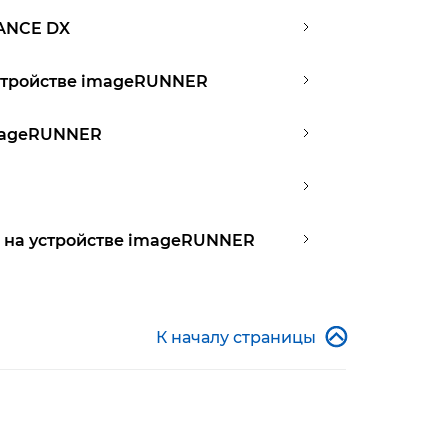
VANCE DX
устройстве imageRUNNER
imageRUNNER
в на устройстве imageRUNNER

К началу страницы