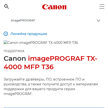
Canon Logo, back to h

Op
imagePROGRAF
Пере
Canon
Линейка продукции

Онлайн-поддержка по потребительской продукции
Поддержка продукции для бизнеса
ПОДДЕРЖКА
Canon
imagePROGRAF TX-
4000 MFP T36
Загружайте драйверы, ПО, встроенное ПО и
руководства, а также получите доступ к материалам
поддержки для вашего продукта серии
imagePROGRAF.