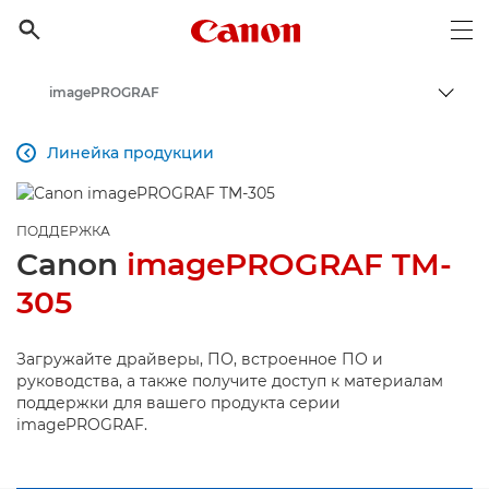
Canon Logo, back to h

Op
imagePROGRAF
Пере
Canon
Линейка продукции

Онлайн-поддержка по потребительской продукции
Поддержка продукции для бизнеса
ПОДДЕРЖКА
Canon
imagePROGRAF TM-
305
Загружайте драйверы, ПО, встроенное ПО и
руководства, а также получите доступ к материалам
поддержки для вашего продукта серии
imagePROGRAF.