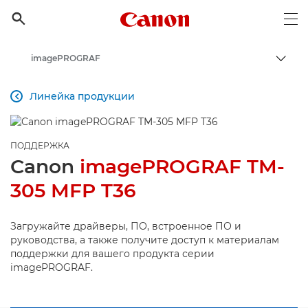
Canon Logo, back to h

Op
imagePROGRAF
Пере
Canon
Линейка продукции

Онлайн-поддержка по потребительской продукции
Поддержка продукции для бизнеса
ПОДДЕРЖКА
Canon
imagePROGRAF TM-
305 MFP T36
Загружайте драйверы, ПО, встроенное ПО и
руководства, а также получите доступ к материалам
поддержки для вашего продукта серии
imagePROGRAF.