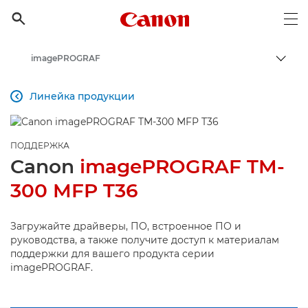
Canon Logo, back to h

Op
imagePROGRAF
Пере
Canon
Линейка продукции

Онлайн-поддержка по потребительской продукции
Поддержка продукции для бизнеса
ПОДДЕРЖКА
Canon
imagePROGRAF TM-
300 MFP T36
Загружайте драйверы, ПО, встроенное ПО и
руководства, а также получите доступ к материалам
поддержки для вашего продукта серии
imagePROGRAF.