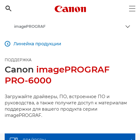
Canon Logo, back to h

Op
imagePROGRAF
Пере
Canon
Линейка продукции

Онлайн-поддержка по потребительской продукции
ПОДДЕРЖКА
Поддержка продукции для бизнеса
Canon
imagePROGRAF
PRO-6000
Загружайте драйверы, ПО, встроенное ПО и
руководства, а также получите доступ к материалам
поддержки для вашего продукта серии
imagePROGRAF.