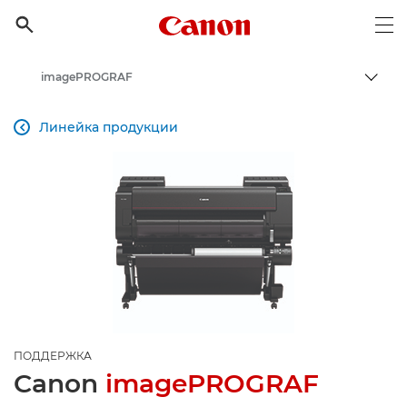
Canon Logo, back to h

Op
imagePROGRAF
Пере
Canon
Линейка продукции

Онлайн-поддержка по потребительской продукции
Поддержка продукции для бизнеса
ПОДДЕРЖКА
Canon
imagePROGRAF