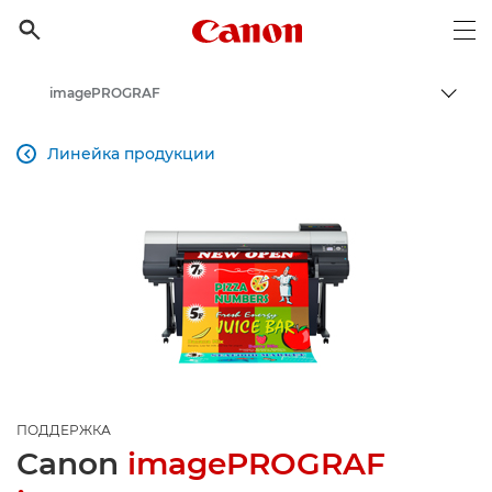
Canon Logo, back to h

Op
imagePROGRAF
Пере
Canon
Линейка продукции

Онлайн-поддержка по потребительской продукции
Поддержка продукции для бизнеса
ПОДДЕРЖКА
Canon
imagePROGRAF