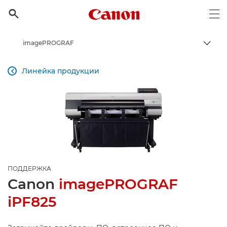
Canon Logo, back to h

Op
imagePROGRAF
Пере
Canon
Линейка продукции

Онлайн-поддержка по потребительской продукции
Поддержка продукции для бизнеса
ПОДДЕРЖКА
Canon
imagePROGRAF
iPF825