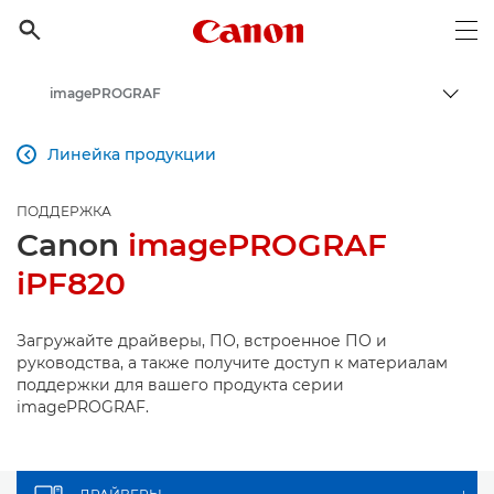
Canon Logo, back to h

Op
imagePROGRAF
Пере
Canon
Линейка продукции

Онлайн-поддержка по потребительской продукции
ПОДДЕРЖКА
Поддержка продукции для бизнеса
Canon
imagePROGRAF
iPF820
Загружайте драйверы, ПО, встроенное ПО и
руководства, а также получите доступ к материалам
поддержки для вашего продукта серии
imagePROGRAF.