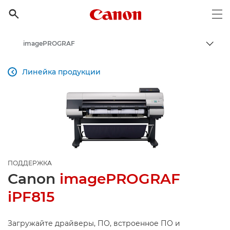
Canon Logo, back to h

Op
imagePROGRAF
Пере
Canon
Линейка продукции

Онлайн-поддержка по потребительской продукции
Поддержка продукции для бизнеса
ПОДДЕРЖКА
Canon
imagePROGRAF
iPF815
Загружайте драйверы, ПО, встроенное ПО и