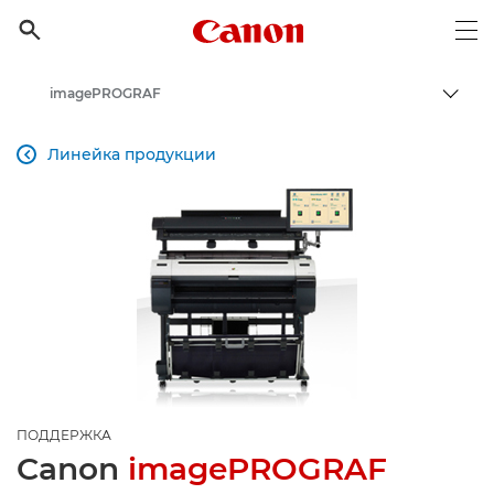
Canon Logo, back to h

Op
imagePROGRAF
Пере
Canon
Линейка продукции

Онлайн-поддержка по потребительской продукции
Поддержка продукции для бизнеса
ПОДДЕРЖКА
Canon
imagePROGRAF