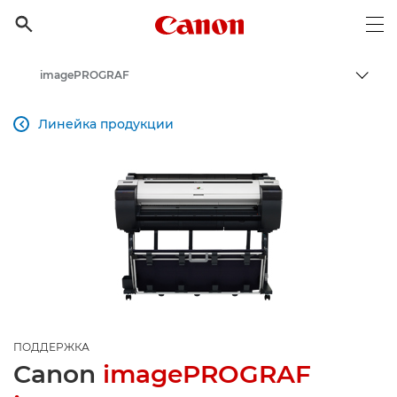
Canon Logo, back to h

Op
imagePROGRAF
Пере
Canon
Линейка продукции

Онлайн-поддержка по потребительской продукции
Поддержка продукции для бизнеса
ПОДДЕРЖКА
Canon
imagePROGRAF