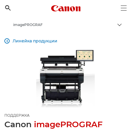
Canon Logo, back to h

Op
imagePROGRAF
Пере
Canon
Линейка продукции

Онлайн-поддержка по потребительской продукции
Поддержка продукции для бизнеса
ПОДДЕРЖКА
Canon
imagePROGRAF