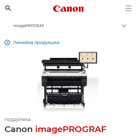
Canon Logo, back to h

Op
imagePROGRAF
Пере
Canon
Линейка продукции

Онлайн-поддержка по потребительской продукции
Поддержка продукции для бизнеса
ПОДДЕРЖКА
Canon
imagePROGRAF