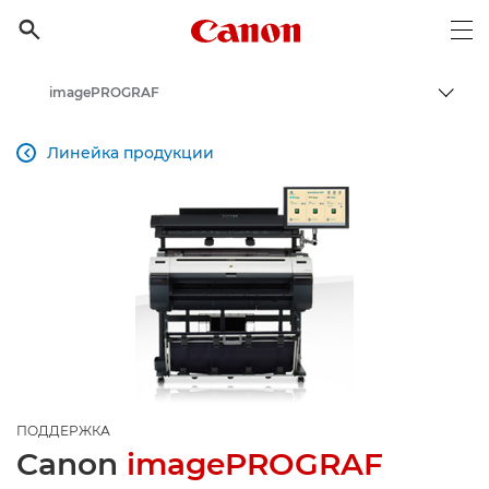
Canon Logo, back to h

Op
imagePROGRAF
Пере
Canon
Линейка продукции

Онлайн-поддержка по потребительской продукции
Поддержка продукции для бизнеса
ПОДДЕРЖКА
Canon
imagePROGRAF