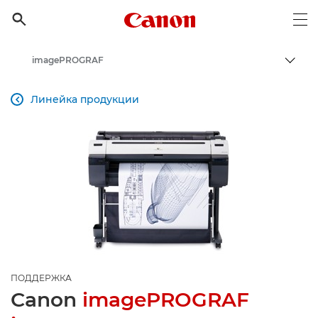
Canon Logo, back to h

Op
imagePROGRAF
Пере
Canon
Линейка продукции

Онлайн-поддержка по потребительской продукции
Поддержка продукции для бизнеса
ПОДДЕРЖКА
Canon
imagePROGRAF