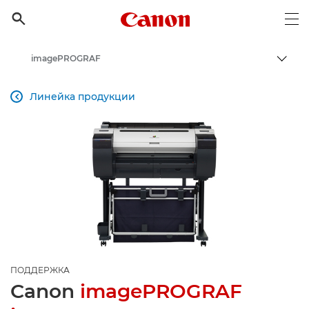
Canon Logo, back to h

Op
imagePROGRAF
Пере
Canon
Линейка продукции

Онлайн-поддержка по потребительской продукции
Поддержка продукции для бизнеса
ПОДДЕРЖКА
Canon
imagePROGRAF