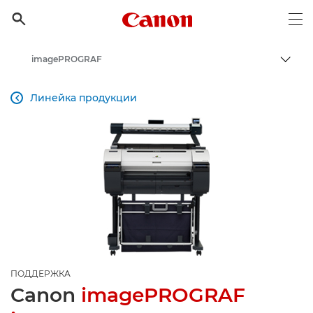
Canon Logo, back to h

Op
imagePROGRAF
Пере
Canon
Линейка продукции

Онлайн-поддержка по потребительской продукции
Поддержка продукции для бизнеса
ПОДДЕРЖКА
Canon
imagePROGRAF