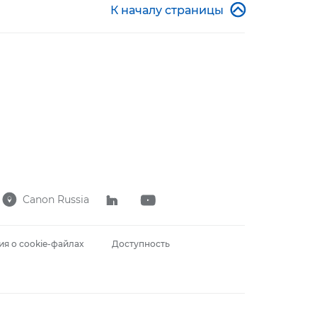

К началу страницы
Canon Russia



я о cookie-файлах
Доступность