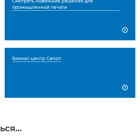
Смотреть новейшие решения для
промышленной печати

Бизнес-центр Canon

ся...