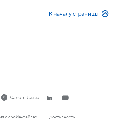

К началу страницы
Canon Russia



я о cookie-файлах
Доступность