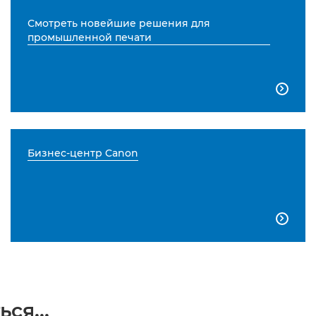
Смотреть новейшие решения для
промышленной печати

Бизнес-центр Canon

ся...