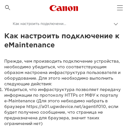
Canon Logo, back to 

Op
Как настроить подключение к eMaintenance
Пере
цепо
Как настроить подключение к
Canon
eMaintenance
Прежде, чем производить подключение устройства,
необходимо убедиться, что соответствующим
образом настроена инфраструктура пользователя и
оборудование. Для этого необходимо выполнить
следующие действия:
Убедиться, что инфраструктура позволяет передачу
информации по протоколу HТTPs от МФУ к порталу
e-Maintenance (Для этого небходимо набрать в
браузере https://a01.ugwdevice.net/agentif010, если
будет получено сообщение, что страница не
предназначена для браузера, значит таких
ограничений нет)