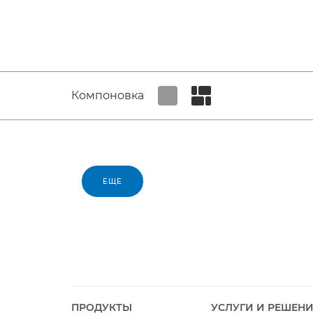
Компоновка
Set tiled view
Set masonry view
ЕЩЕ
ПРОДУКТЫ
УСЛУГИ И РЕШЕН