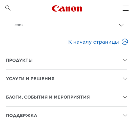
Canon Logo, back to 

Op
Icons
Пере
цепо
Canon

К началу страницы
Бизнес
Бизнес-решения
ПРОДУКТЫ

УСЛУГИ И РЕШЕНИЯ

БЛОГИ, СОБЫТИЯ И МЕРОПРИЯТИЯ

ПОДДЕРЖКА
