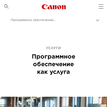
Canon Logo, back to 

Op
Программное обеспечение как услуга
Пере
цепо
Canon
Бизнес
Услуги
УСЛУГИ
Программное
обеспечение
как услуга