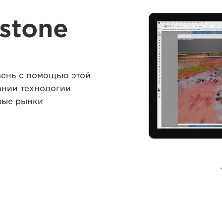
stone
вень с помощью этой
ании технологии
вые рынки