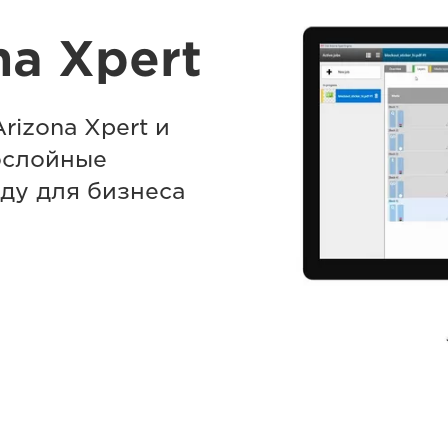
na Xpert
rizona Xpert и
ослойные
ду для бизнеса