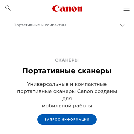
Canon Logo, back to 

Op
Портативные и компактные сканеры
Пере
цепо
Canon
Бизнес
Продукты и решения для бизнеса
СКАНЕРЫ
Портативные сканеры
Сканеры для дома и офиса
Универсальные и компактные
портативные сканеры Canon созданы
для
мобильной работы
ЗАПРОС ИНФОРМАЦИИ