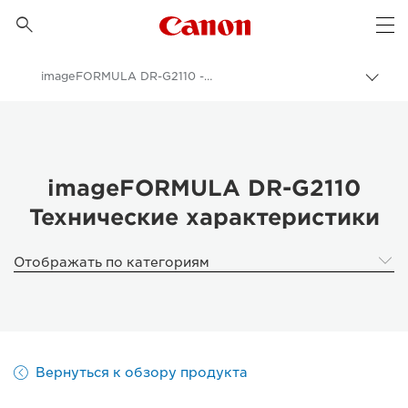
Canon Logo, back to 

Op
imageFORMULA DR-G2110 - Specifications
Пере
цепо
Canon
Бизнес
Продукты и решения для бизнеса
imageFORMULA DR-G2110
Технические характеристики
Сканеры для дома и офиса
Документные сканеры - Canon Россия
Отображать по категориям
imageFORMULA DR-G2110 - Scanners for Home & Office
Вернуться к обзору продукта