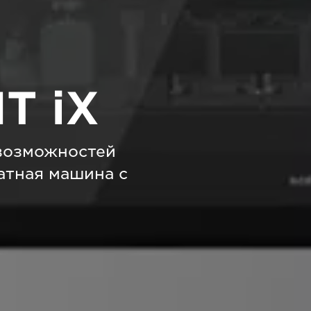
T iX
возможностей
атная машина с