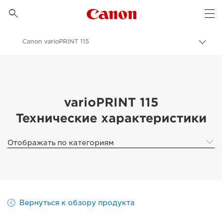
Canon Logo, back to 

Op
Canon varioPRINT 115
Пере
цепо
Canon
Бизнес
Продукты и решения для бизнеса
varioPRINT 115
Технические характеристики
Производственная печать
Canon varioPRINT 115 - Business Printers & Fax Machines
Отображать по категориям
Вернуться к обзору продукта