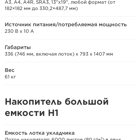
A3, A4, A4R, SRA3, 13"x19", любой формат (от
182×182 мм до 330,2×487,7 мм)
Источник питания/потребляемая мощность
230 В x 10 А
Габариты
336 (746 мм, включая лоток) x 793 x 1407 мм
Вес
61 кг
Накопитель большой
емкости H1
Емкость лотка укладчика
Лоток накопителя: 6000 листов (80 г/м²) в двух