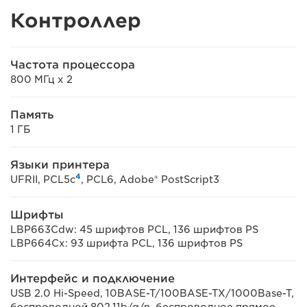
Контроллер
Частота процессора
800 МГц x 2
Память
1 ГБ
Языки принтера
4
UFRII, PCL5c
, PCL6, Adobe® PostScript3
Шрифты
LBP663Cdw: 45 шрифтов PCL, 136 шрифтов PS
LBP664Cx: 93 шрифта PCL, 136 шрифтов PS
Интерфейс и подключение
USB 2.0 Hi-Speed, 10BASE-T/100BASE-TX/1000Base-T,
беспроводной 802.11b/g/n, беспроводное прямое