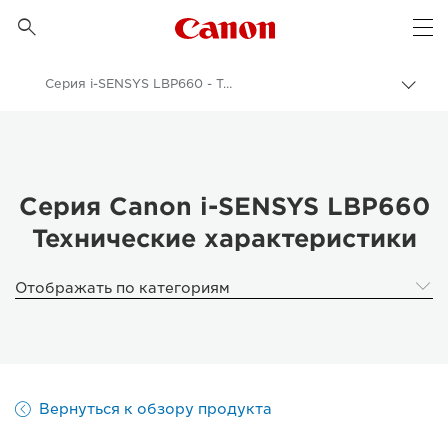
Canon Logo, back to 

Op
Серия i-SENSYS LBP660 - Технические характеристики
Пере
цепо
Canon
Бизнес
Продукты и решения для бизнеса
Серия Canon i-SENSYS LBP660
Технические характеристики
Принтеры и факсимильные аппараты для бизнеса
Однофункциональные принтеры - Canon Россия
Отображать по категориям
Офисные цветные принтеры
Серия i-SENSYS LBP660
Вернуться к обзору продукта