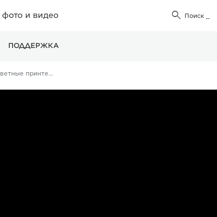
фото и видео

Поиск
_
ПОДДЕРЖКА
Офисные цветные принтеры