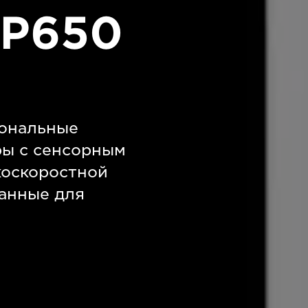
BP650
ональные
ры с сенсорным
коскоростной
танные для