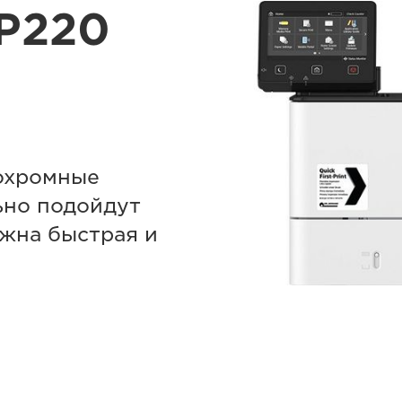
BP220
охромные
ьно подойдут
жна быстрая и