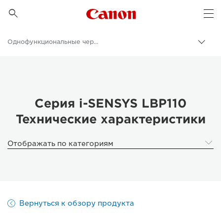
Canon Logo, back to 

Op
Однофункциональные черно-белые принтеры
Пере
цепо
Canon
Бизнес
Продукты и решения для бизнеса
Серия i-SENSYS LBP110
Технические характеристики
Принтеры и факсимильные аппараты для бизнеса
Однофункциональные принтеры - Canon Россия
Отображать по категориям
Вернуться к обзору продукта