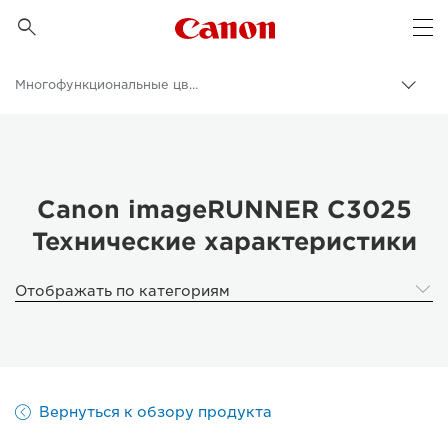
Canon Logo, back to 

Op
Многофункциональные цветные принтеры
Пере
цепо
Canon
Бизнес
Продукты и решения для бизнеса
Canon imageRUNNER C3025
Технические характеристики
Принтеры и факсимильные аппараты для бизнеса
Многофункциональные принтеры - Принтеры «Все в одном»
Отображать по категориям
Вернуться к обзору продукта