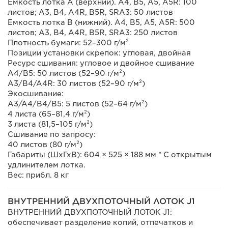
Емкость лотка A (верхний). A4, B5, A5, A5R: 100
листов; A3, B4, A4R, B5R, SRA3: 50 листов
Емкость лотка B (нижний). A4, B5, A5, A5R: 500
листов; A3, B4, A4R, B5R, SRA3: 250 листов
Плотность бумаги: 52–300 г/м²
Позиции установки скрепок: угловая, двойная
Ресурс сшивания: угловое и двойное сшивание
A4/B5: 50 листов (52–90 г/м²)
A3/B4/A4R: 30 листов (52–90 г/м²)
Экосшивание:
A3/A4/B4/B5: 5 листов (52–64 г/м²)
4 листа (65–81,4 г/м²)
3 листа (81,5–105 г/м²)
Сшивание по запросу:
40 листов (80 г/м²)
Габариты (ШхГхВ): 604 × 525 × 188 мм * С открытым
удлинителем лотка.
Вес: прибл. 8 кг
ВНУТРЕННИЙ ДВУХПОТОЧНЫЙ ЛОТОК J1
ВНУТРЕННИЙ ДВУХПОТОЧНЫЙ ЛОТОК J1:
обеспечивает разделение копий, отпечатков и