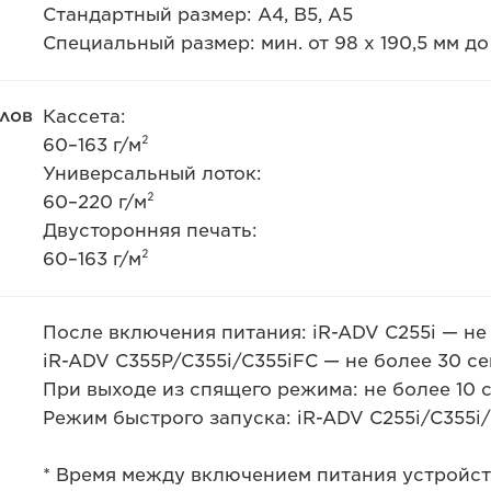
Стандартный размер: A4, B5, A5
Специальный размер: мин. от 98 x 190,5 мм до 
лов
Кассета:
60–163 г/м²
Универсальный лоток:
60–220 г/м²
Двусторонняя печать:
60–163 г/м²
После включения питания: iR-ADV C255i — не
iR-ADV C355P/C355i/C355iFC — не более 30 се
При выходе из спящего режима: не более 10 с
Режим быстрого запуска: iR-ADV C255i/C355i/
* Время между включением питания устройст