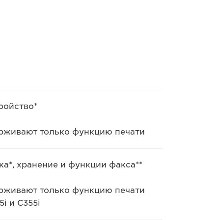
ройство*
держивают только функцию печати
ка*, хранение и функции факса**
держивают только функцию печати
i и C355i