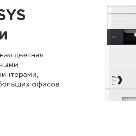
SYS
и
ная цветная
тными
интерами,
больших офисов