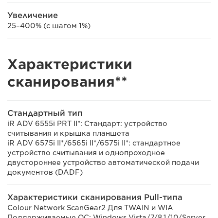
Увеличение
25–400% (с шагом 1%)
Характеристики
сканирования**
Стандартный тип
iR ADV 6555i PRT II*: Стандарт: устройство
считывания и крышка планшета
iR ADV 6575i II*/6565i II*/6575i II*: стандартное
устройство считывания и однопроходное
двустороннее устройство автоматической подачи
документов (DADF)
Характеристики сканирования Pull-типа
Colour Network ScanGear2 Для TWAIN и WIA
Поддерживаемые ОС: Windows Vista/7/8.1/10/Server