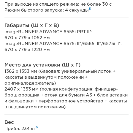
При выходе из спящего режима: не более 30 с
5
Режим быстрого запуска: 4 секунды
Габариты (Ш x Г x В)
imageRUNNER ADVANCE 6555i PRT II*:
670 x 779 x 1052 мм
imageRUNNER ADVANCE 6575i II*/6565i II*/6575i II*:
670 x 779 x 1220 мм
Место для установки (Ш x Г)
1362 x 1353 мм (базовая: универсальный лоток +
кассеты в выдвинутом положении +
оригиналодержатель)
2407 x 1353 мм (полная конфигурация: финишер-
брошюровщик + отсек для бумаги A3 + блок вставки
и фальцовки + перфораторное устройство + кассеты
в выдвинутом положении)
Вес
6
Прибл. 234 кг