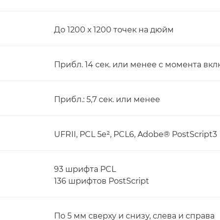
До 1200 х 1200 точек на дюйм
Прибл. 14 сек. или менее с момента вк
Прибл.: 5,7 сек. или менее
UFRII, PCL 5e², PCL6, Adobe® PostScript3
93 шрифта PCL
136 шрифтов PostScript
По 5 мм сверху и снизу, слева и справа