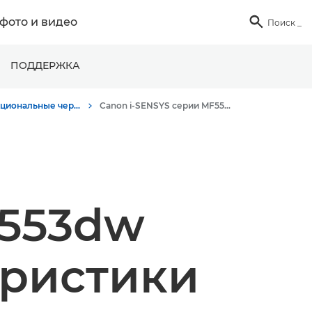
фото и видео

Поиск
_
ПОДДЕРЖКА
Многофункциональные черно-белые принтеры
Canon i-SENSYS серии MF550 - Многофункциональные принтеры
F553dw
еристики