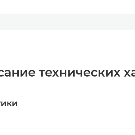
ание технических х
тики