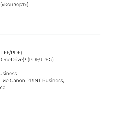
 («Конверт»)
TIFF/PDF)
 OneDrive)¹ (PDF/JPEG)
usiness
ние Canon PRINT Business,
ice