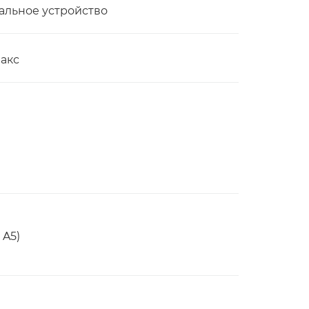
альное устройство
факс
 A5)