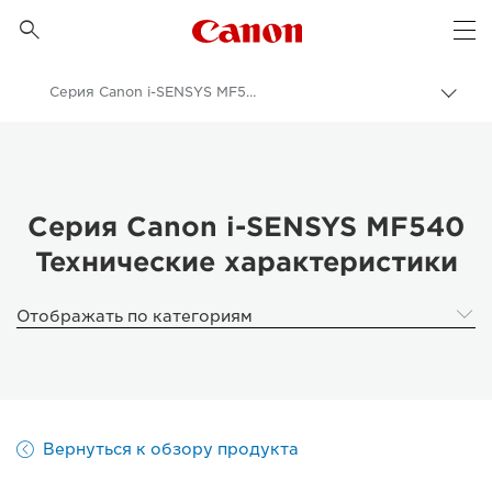
Canon Logo, back to 

Op
Серия Canon i-SENSYS MF540
Пере
цепо
Canon
Бизнес
Продукты и решения для бизнеса
Серия Canon i-SENSYS MF540
Технические характеристики
Принтеры и факсимильные аппараты для бизнеса
Многофункциональные принтеры - Принтеры «Все в одном»
Отображать по категориям
Многофункциональные черно-белые принтеры
Серия Canon i-SENSYS MF540
Вернуться к обзору продукта