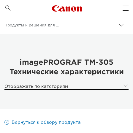
Canon Logo, back to 

Op
Продукты и решения для бизнеса
Пере
цепо
Canon
Бизнес
imagePROGRAF TM-305
Технические характеристики
Отображать по категориям
Вернуться к обзору продукта