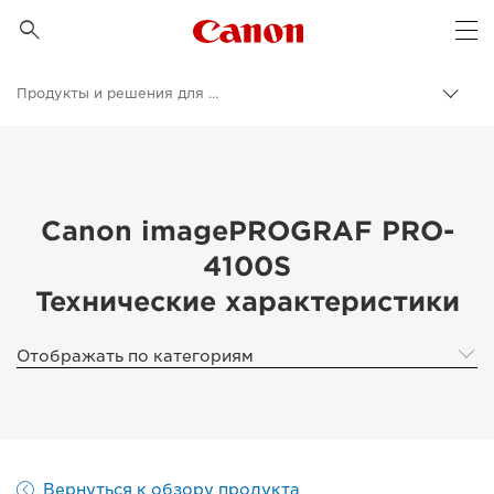
Canon Logo, back to 

Op
Продукты и решения для бизнеса
Пере
цепо
Canon
Бизнес
Canon imagePROGRAF PRO-
4100S
Технические характеристики
Отображать по категориям
Вернуться к обзору продукта