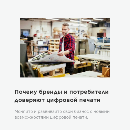
Почему бренды и потребители
C
доверяют цифровой печати
Пр
Меняйте и развивайте свой бизнес с новыми
пе
возможностями цифровой печати.
ко
пр