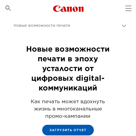
Canon Logo, back to 

Op
Новые возможности печати
Пере
цепо
Canon
Новые возможности
Бизнес
печати в эпоху
Бизнес-аналитика - B2B и новости индустрии
усталости от
Статьи для профессионалов и бизнес-статьи
цифровых digital-
коммуникаций
Как печать может вдохнуть
жизнь в многоканальные
промо-кампании
ЗАГРУЗИТЬ ОТЧЕТ